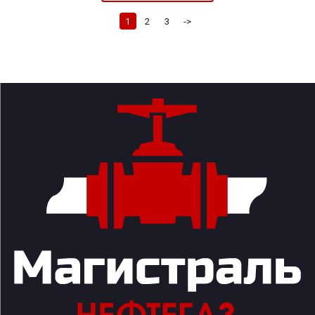
1
2
3
->