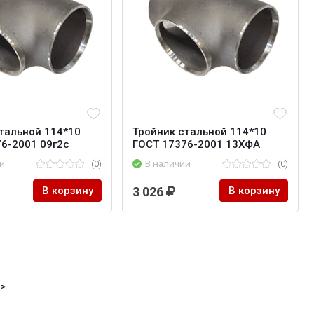
тальной 114*10
Тройник стальной 114*10
6-2001 09г2с
ГОСТ 17376-2001 13ХФА
и
(0)
В наличии
(0)
В корзину
3 026
В корзину
->