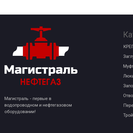
Ка
КРЕ
Загл
Муф
Люк
Запо
Отв
Магистраль - первые в
водопроводном и нефтегазовом
Пер
оборудовании!
Трой