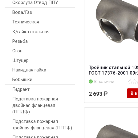
Скорлупа Отвод ППУ
Вода/Газ
Техническая
К/гайка стальная
Резьба
Сгон
Штуцер
Тройник стальной 10
Накидная гайка
ГОСТ 17376-2001 09г
Бобышки
В наличии
Гидрант
2 693
В 
Подставка пожарная
двойная фланцевая
(ППДФ)
Подставка пожарная
тройная фланцевая (ППТФ)
Подставка пожарная