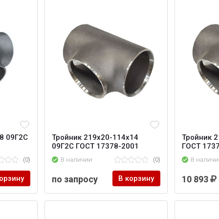
8 09Г2С
Тройник 219х20-114х14
Тройник 2
09Г2С ГОСТ 17378-2001
ГОСТ 173
(0)
В наличии
(0)
В наличи
корзину
по запросу
В корзину
10 893