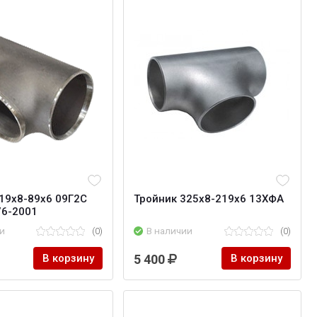
19х8-89х6 09Г2С
Тройник 325х8-219х6 13ХФА
76-2001
и
(0)
В наличии
(0)
В корзину
5 400
В корзину