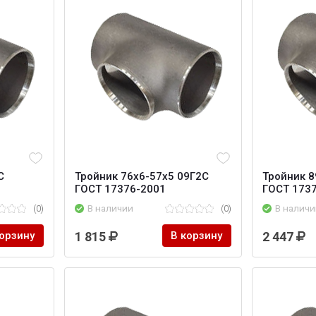
С
Тройник 76x6-57x5 09Г2С
Тройник 8
ГОСТ 17376-2001
ГОСТ 173
(0)
В наличии
(0)
В наличи
корзину
1 815
В корзину
2 447