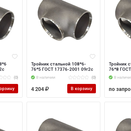
8*6
Тройник стальной 108*6-
Тройник с
2с
76*5 ГОСТ 17376-2001 09г2с
76*8 ГОСТ
(0)
В наличии
(0)
В наличи
корзину
4 204
В корзину
по запро