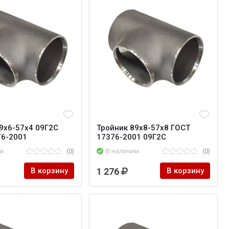
9x6-57x4 09Г2С
Тройник 89х8-57х8 ГОСТ
76-2001
17376-2001 09Г2С
и
(0)
В наличии
(0)
В корзину
1 276
В корзину