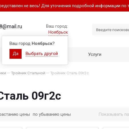
представлен не весь! Для уточнения подробной информации по 
8@mail.ru
Ваш город:
Ноябрьск
Ваш город
Ноябрьск
?
Да
Выбрать другой
Как купить
Услуги
ики
—
Тройник Стальной
—
Тройник Сталь 09г2с
Сталь 09г2с
растанию цены
по убыванию цены
Показывать по