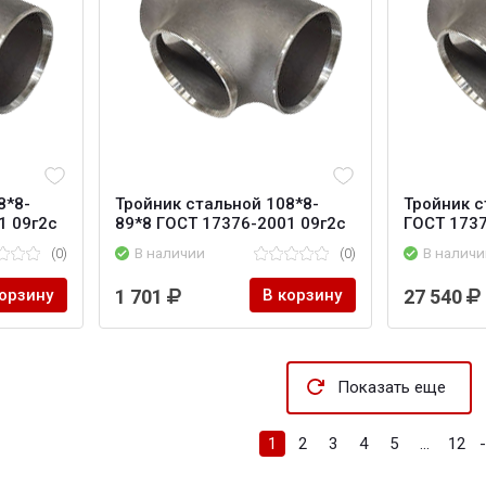
8*8-
Тройник стальной 108*8-
Тройник с
1 09г2с
89*8 ГОСТ 17376-2001 09г2с
ГОСТ 1737
(0)
В наличии
(0)
В наличи
корзину
1 701
В корзину
27 540
Показать еще
1
2
3
4
5
...
12