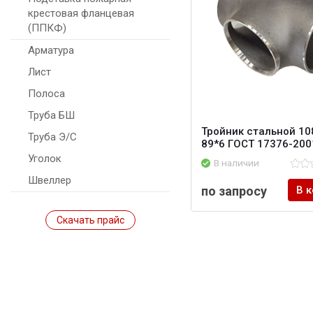
крестовая фланцевая
(ППКФ)
Арматура
Лист
Полоса
Труба БШ
Тройник стальной 10
Труба Э/С
89*6 ГОСТ 17376-200
Уголок
В наличии
Швеллер
по запросу
В 
Скачать прайс