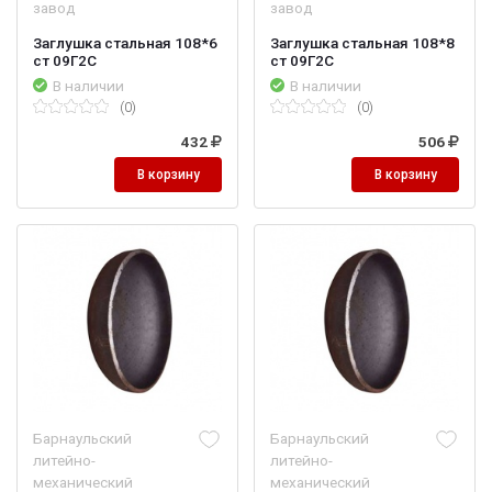
завод
завод
Заглушка стальная 108*6
Заглушка стальная 108*8
ст 09Г2С
ст 09Г2С
В наличии
В наличии
(0)
(0)
432
506
В корзину
В корзину
Барнаульский
Барнаульский
литейно-
литейно-
механический
механический